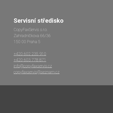
Servisní středisko
CopyFaxServis s.r.o.
Zahradníčkova 66/36
150 00 Praha 5
+420 602 235 910
+420 603 778 871
info@copyfaxservis.cz
copyfaxservis@seznam.cz