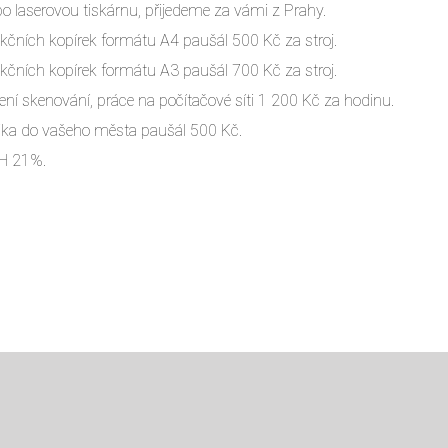
ebo laserovou tiskárnu, přijedeme za vámi z Prahy.
kčních kopírek formátu A4 paušál 500 Kč za stroj.
kčních kopírek formátu A3 paušál 700 Kč za stroj.
ení skenování, práce na počítačové síti 1 200 Kč za hodinu.
ika do vašeho města paušál 500 Kč.
PH 21%.