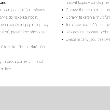
kard
.
opravit kopírovací stroj, n
vní den po nahlášení závady.
Opravy tiskáren a multifun
ervis do několika hodin.
Opravy tiskáren a multifun
výměna podávání papíru, opravy
Instalace ovladačů, nastav
h válců, provádíme přímo na
Náklady na dopravu techn
Uvedené ceny jsou bez D
 zákazníka. Tím se zkrátí čas
ých disků pamětí a řídících
azníkem.