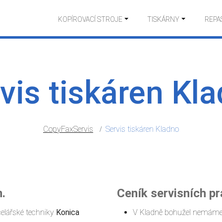
KOPÍROVACÍ STROJE
TISKÁRNY
REPA
vis tiskáren Kl
CopyFaxServis
Servis tiskáren Kladno
n.
Ceník servisních pr
celářské techniky
Konica
V Kladně bohužel nemáme s