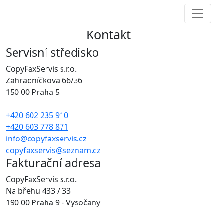
Kontakt
Servisní středisko
CopyFaxServis s.r.o.
Zahradníčkova 66/36
150 00 Praha 5
+420 602 235 910
+420 603 778 871
info@copyfaxservis.cz
copyfaxservis@seznam.cz
Fakturační adresa
CopyFaxServis s.r.o.
Na břehu 433 / 33
190 00 Praha 9 - Vysočany